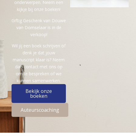
onderwerpen. Neem een
kijkje bij onze boeken!
Giftig Geschenk van Douwe
van Domselaar is in de
verkoop!
Wil jij een boek schrijven of
denk je dat jouw
manuscript klaar is? Neem
dan contact met ons op
om te bespreken of we
kunnen samenwerken.
Bekijk onze
boeken
Auteurscoaching