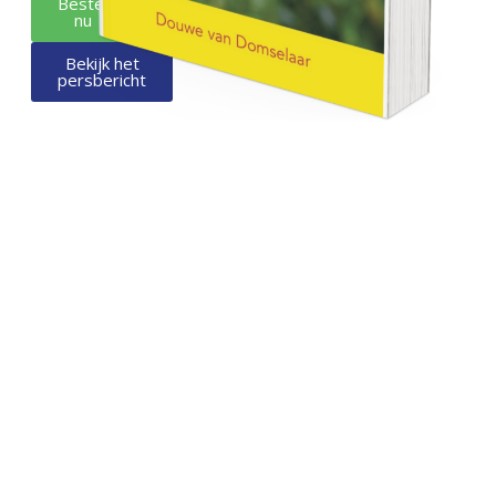
Bestel
nu
Bekijk het
persbericht