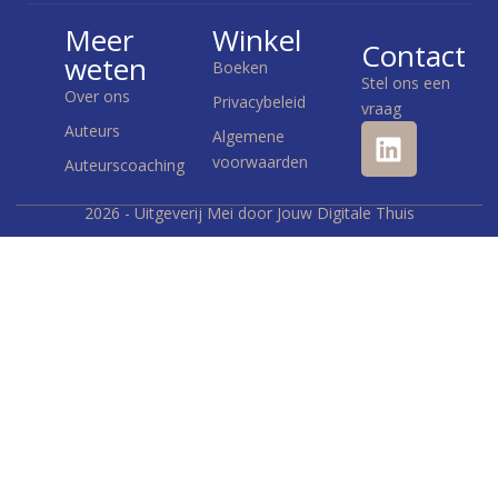
Meer
Winkel
Contact
weten
Boeken
Stel ons een
Over ons
Privacybeleid
vraag
Auteurs
Algemene
voorwaarden
Auteurscoaching
2026 - Uitgeverij Mei door Jouw Digitale Thuis