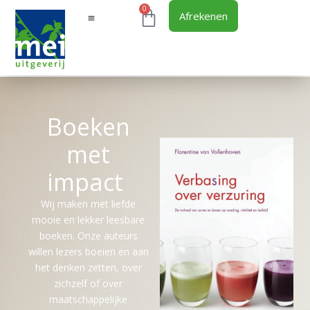
0
Afrekenen
Boeken
met
impact
Wij maken met liefde
mooie en lekker leesbare
boeken. Onze auteurs
willen lezers boeien en aan
het denken zetten, over
zichzelf of over
maatschappelijke