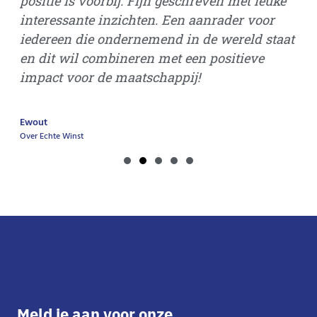
positie is voorbij. Fijn geschreven met leuke
interessante inzichten. Een aanrader voor
Gi
iedereen die ondernemend in de wereld staat
Ove
en dit wil combineren met een positieve
impact voor de maatschappij!
Ewout
Over Echte Winst
Meld je aan voor onze