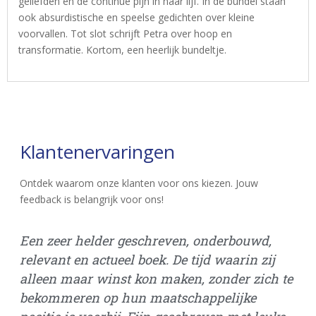
geliefden en de continue pijn in haar lijf. In de bundel staan
ook absurdistische en speelse gedichten over kleine
voorvallen. Tot slot schrijft Petra over hoop en
transformatie. Kortom, een heerlijk bundeltje.
Klantenervaringen
Ontdek waarom onze klanten voor ons kiezen. Jouw
feedback is belangrijk voor ons!
Een zeer helder geschreven, onderbouwd,
Vo
relevant en actueel boek. De tijd waarin zij
bu
alleen maar winst kon maken, zonder zich te
di
bekommeren op hun maatschappelijke
he