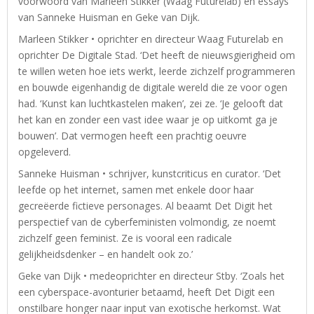
voorwoord van Marleen Stikker (Waag Futurelab) en essays
van Sanneke Huisman en Geke van Dijk.
Marleen Stikker • oprichter en directeur Waag Futurelab en
oprichter De Digitale Stad. ‘Det heeft de nieuwsgierigheid om
te willen weten hoe iets werkt, leerde zichzelf programmeren
en bouwde eigenhandig de digitale wereld die ze voor ogen
had. ‘Kunst kan luchtkastelen maken’, zei ze. ‘Je gelooft dat
het kan en zonder een vast idee waar je op uitkomt ga je
bouwen’. Dat vermogen heeft een prachtig oeuvre
opgeleverd.
Sanneke Huisman • schrijver, kunstcriticus en curator. ‘Det
leefde op het internet, samen met enkele door haar
gecreëerde fictieve personages. Al beaamt Det Digit het
perspectief van de cyberfeministen volmondig, ze noemt
zichzelf geen feminist. Ze is vooral een radicale
gelijkheidsdenker – en handelt ook zo.’
Geke van Dijk • medeoprichter en directeur Stby. ‘Zoals het
een cyberspace-avonturier betaamd, heeft Det Digit een
onstilbare honger naar input van exotische herkomst. Wat